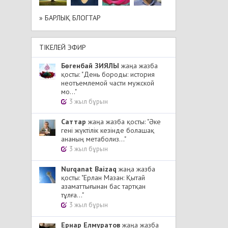
» БАРЛЫҚ БЛОГТАР
ТІКЕЛЕЙ ЭФИР
Бөгенбай ЗИЯЛЫ
жаңа жазба
қосты: "День бороды: история
неотъемлемой части мужской
мо..."
3 жыл бұрын
Cаттар
жаңа жазба қосты: "Әке
гені жүктілік кезінде болашақ
ананың метаболиз..."
3 жыл бұрын
Nurqanat Baizaq
жаңа жазба
қосты: "Ерлан Мазан: Қытай
азаматтығынан бас тартқан
тұлға..."
3 жыл бұрын
Ернар Елмуратов
жаңа жазба