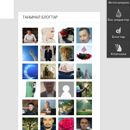
Фотогалерея
ТАНЫМАЛ БЛОГТАР
Бас редактор
Блогтар
Кітапхана