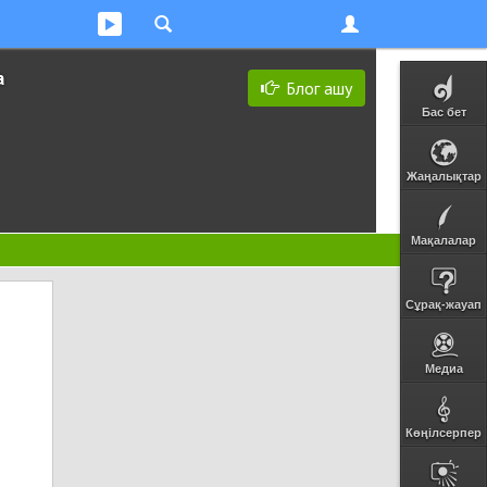
а
Блог ашу
Бас бет
Жаңалықтар
Мақалалар
Сұрақ-жауап
Медиа
Көңілсерпер