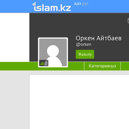
қаз
рус
Оркен Айтбаев
@orken
0
Категориясыз