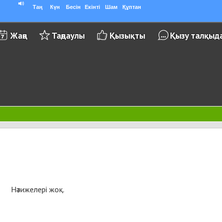
Таң
Күн
Бесін
Екінті
Шам
Құптан
Жаңа
Таңдаулы
Қызықты
Қызу талқыд
Нәтижелері жоқ.