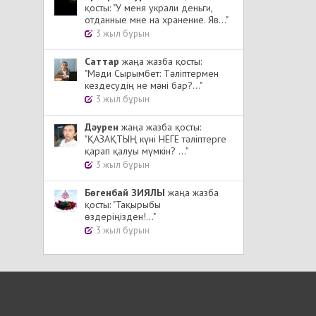
қосты: "У меня украли деньги,
отданные мне на хранение. Яв..."
3 жыл бұрын
Cаттар
жаңа жазба қосты:
"Мәди Сырымбет: Тәліптермен
кездесудің не мәні бар?..."
3 жыл бұрын
Дәурен
жаңа жазба қосты:
"ҚАЗАҚТЫҢ күні НЕГЕ тәліптерге
қарап қалуы мүмкін? ..."
3 жыл бұрын
Бөгенбай ЗИЯЛЫ
жаңа жазба
қосты: "Тақырыбы
өздеріңізден!..."
3 жыл бұрын